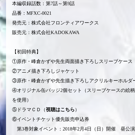
本編収録話数：第7話～第9話
品番：MFXC-0021
発売元：株式会社フロンティアワークス
販売元：株式会社KADOKAWA
【初回特典】
①原作・峰倉かずや先生両面描き下ろしスリーブケース
②アニメ描き下ろしジャケット
③原作・峰倉かずや先生描き下ろしアクリルキーホルダ
④オリジナル缶バッジ2個セット（スリーブケースの絵柄
を使用）
⑤ドラマＣＤ（
視聴はこちら
）
⑥イベントチケット優先販売申込券
第3巻対象イベント：2018年2月4日（日）開催 昼公演