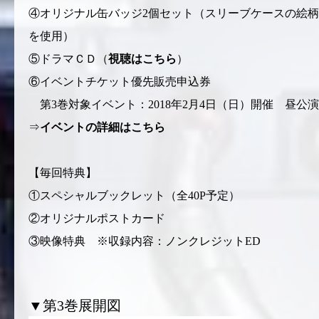
④オリジナル缶バッジ2個セット（スリーブケースの絵柄
を使用）
⑤ドラマＣＤ（
視聴はこちら
）
⑥イベントチケット優先販売申込券
第3巻対象イベント：2018年2月4日（日）開催 昼公演
⇒
イベントの詳細はこちら
【毎回特典】
①スペシャルブックレット（全40P予定）
②オリジナルポストカード
③映像特典 ※収録内容：ノンクレジットED
▼第3巻展開図