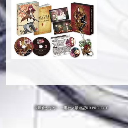
©峰倉かずや・一迅社／最遊記RB PROJECT