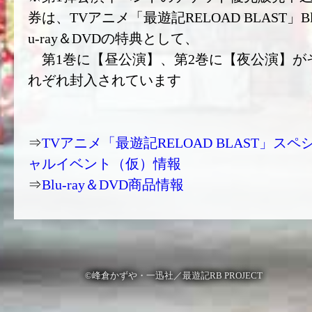
券は、TVアニメ「最遊記RELOAD BLAST」B
u-ray＆DVDの特典として、
第1巻に【昼公演】、第2巻に【夜公演】が
れぞれ封入されています
⇒
TVアニメ「最遊記RELOAD BLAST」スペ
ャルイベント（仮）情報
⇒
Blu-ray＆DVD商品情報
©峰倉かずや・一迅社／最遊記RB PROJECT