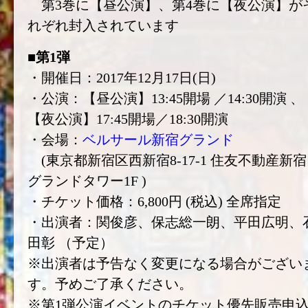
第3巻に【昼公演】、第4巻に【夜公演】が
れぞれ封入されています
■第1弾
・開催日：2017年12月17日(日)
・公演：【昼公演】13:45開場 ／14:30開演 、
【夜公演】17:45開場／18:30開演
・会場：
ベルサール新宿グランド
(東京都新宿区西新宿8-17-1 住友不動産新宿
グランドタワー1F )
・チケット価格：6,800円 (税込) 全席指定
・出演者：関俊彦、保志総一朗、平田広明、
田彰 （予定）
※出演者は予告なく変更になる場合がござい
す。予めご了承ください。
※第1弾公演イベントのチケット優先販売申