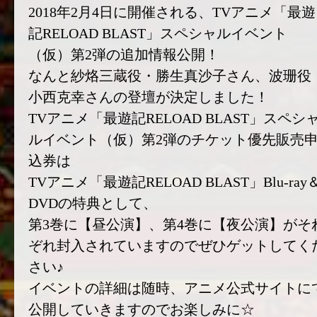
2018年2月4日に開催される、TVアニメ「最遊
記RELOAD BLAST」スペシャルイベント
（仮）第2弾の追加情報公開！
なんと紗烙三蔵役・勝生真沙子さん、波珊役
小西克幸さんの登壇が決定しました！
TVアニメ「最遊記RELOAD BLAST」スペシ
ルイベント（仮）第2弾のチケット優先販売
込券は
TVアニメ「最遊記RELOAD BLAST」Blu-ray
DVDの特典として、
第3巻に【昼公演】、第4巻に【夜公演】がそ
ぞれ封入されていますのでぜひゲットしてく
さい♪
イベントの詳細は随時、アニメ公式サイトに
公開していきますのでお楽しみに☆