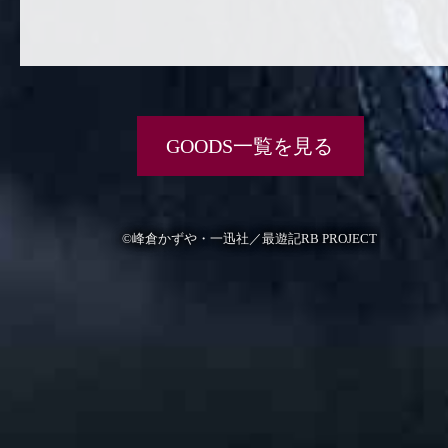
GOODS一覧を見る
©峰倉かずや・一迅社／最遊記RB PROJECT