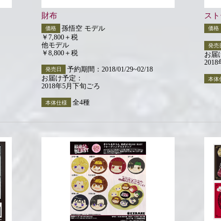
財布
スト
孫悟空 モデル
価格
価格
￥7,800＋税
他モデル
発売
￥8,800＋税
お届
201
予約期間：2018/01/29~02/18
発売日
お届け予定：
本体
2018年5月下旬ごろ
全4種
本体仕様