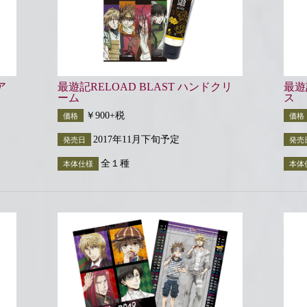
ア
最遊記RELOAD BLAST ハンドクリ
最遊
ーム
ス
￥900+税
価格
価格
2017年11月下旬予定
発売日
発売
全１種
本体仕様
本体