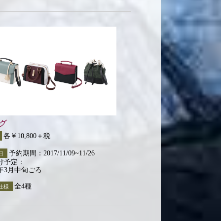
グ
各￥10,800＋税
予約期間：2017/11/09~11/26
日
け予定：
8年3月中旬ごろ
全4種
仕様