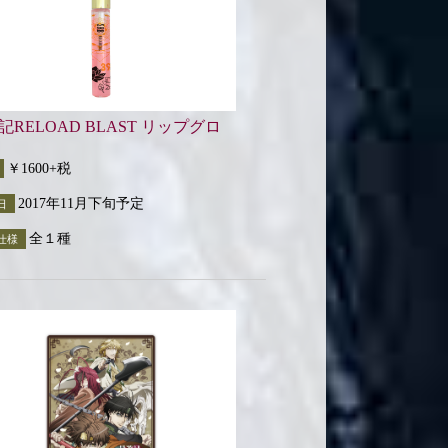
記RELOAD BLAST リップグロ
￥1600+税
2017年11月下旬予定
日
全１種
仕様