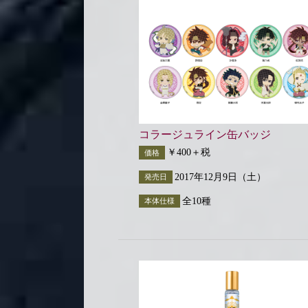
コラージュライン缶バッジ
￥400＋税
価格
2017年12月9日（土）
発売日
全10種
本体仕様