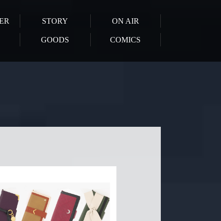
ER
STORY
ON AIR
GOODS
COMICS