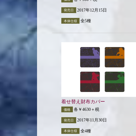
2017年12月15日
発売日
全5種
本体仕様
着せ替え財布カバー
各￥4630＋税
価格
2017年11月30日
発売日
全4種
本体仕様