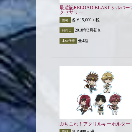
最遊記RELOAD BLAST シルバー
クセサリー
各￥15,000＋税
価格
2018年3月初旬
発売日
全4種
本体仕様
ぷちこれ！アクリルキーホルダー
各￥900＋税
価格