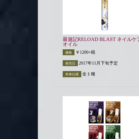
最遊記RELOAD BLAST ネイルケ
オイル
￥1200+税
価格
2017年11月下旬予定
発売日
全１種
本体仕様