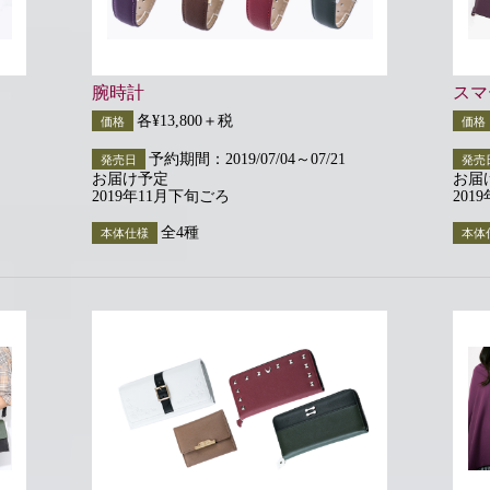
腕時計
スマ
各¥13,800＋税
価格
価格
予約期間：2019/07/04～07/21
発売日
発売
お届け予定
お届
2019年11月下旬ごろ
201
全4種
本体仕様
本体