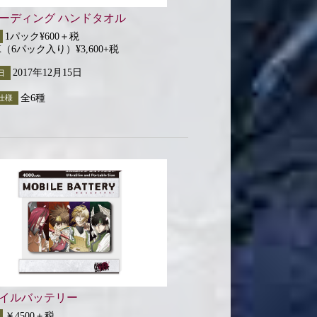
ーディング ハンドタオル
1パック¥600＋税
X（6パック入り）¥3,600+税
2017年12月15日
日
全6種
仕様
イルバッテリー
￥4500＋税