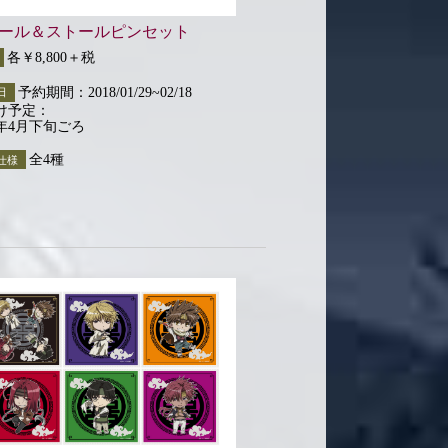
ール＆ストールピンセット
各￥8,800＋税
予約期間：2018/01/29~02/18
日
け予定：
8年4月下旬ごろ
全4種
仕様