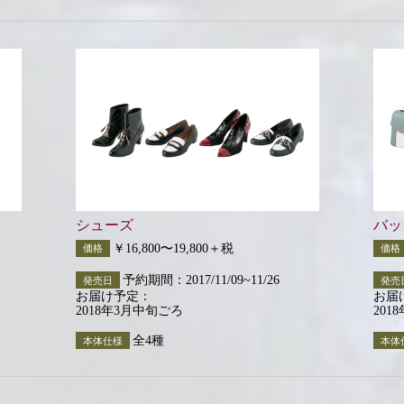
シューズ
バッ
￥16,800〜19,800＋税
価格
価格
予約期間：2017/11/09~11/26
発売日
発売
お届け予定：
お届
2018年3月中旬ごろ
201
全4種
本体仕様
本体