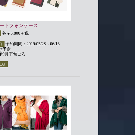
ートフォンケース
各￥5,800＋税
予約期間：2019/05/28～06/16
日
け予定
9年9月下旬ごろ
仕様