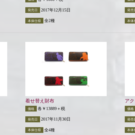
2017年12月15日
発売日
発売
全2種
本体仕様
本体
着せ替え財布
アク
各￥13889＋税
価格
価格
2017年11月30日
発売日
発売
全4種
本体仕様
本体