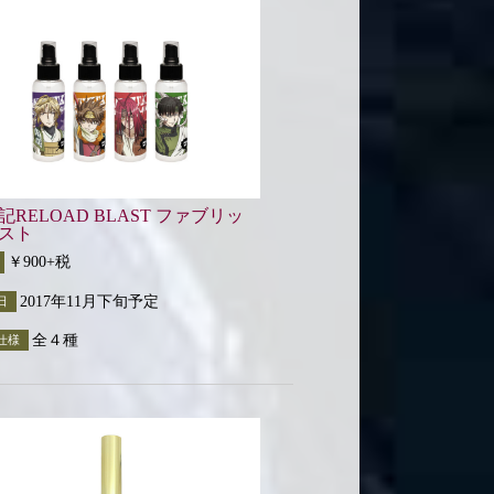
記RELOAD BLAST ファブリッ
スト
￥900+税
2017年11月下旬予定
日
全４種
仕様