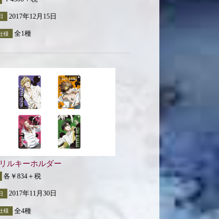
2017年12月15日
日
全1種
仕様
リルキーホルダー
各￥834＋税
2017年11月30日
日
全4種
仕様