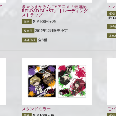
ア
きゃらまかろん TVアニメ「最遊記
トレ
RELOAD BLAST」 トレーディング
価格
ストラップ
1BO
各￥600円＋税
価格
発売
2017年12月販売予定
発売日
本体
全8種
本体仕様
スタンドミラー
モバ
各￥1000＋税
価格
価格