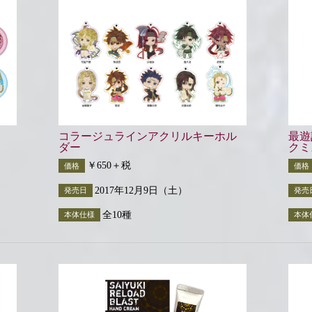
コラージュラインアクリルキーホル
最遊
ダー
クミ
￥650＋税
価格
価格
2017年12月9日（土）
発売日
発売
全10種
本体仕様
本体