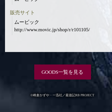
販売サイト
ムービック
http://www.movic.jp/shop/r/r101105/
GOODS一覧を見る
©峰倉かずや・一迅社／最遊記RB PROJECT