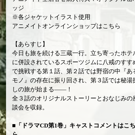
ッジ
※各ジャケットイラスト使用
アニメイトオンラインショップはこちら
【あらすじ】
今日も旅を続ける三蔵一行。立ち寄ったホテ
に併設されているスポーツジムに八戒のすす
で挑戦する第１話、第２話では野宿の中『あ
モノ』の存在に振り回され、第３話では秘湯
しの旅が始まる――！
全３話のオリジナルストーリーとおなじみの
談会を収録。
■「ドラマCD第1巻」キャストコメントはこ
ら