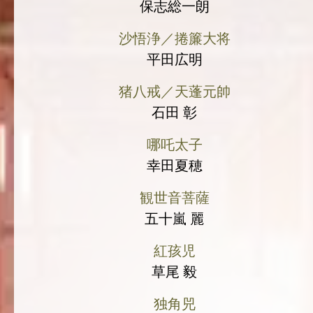
保志総一朗
沙悟浄／捲簾大将
平田広明
猪八戒／天蓬元帥
石田 彰
哪吒太子
幸田夏穂
観世音菩薩
五十嵐 麗
紅孩児
草尾 毅
独角兕