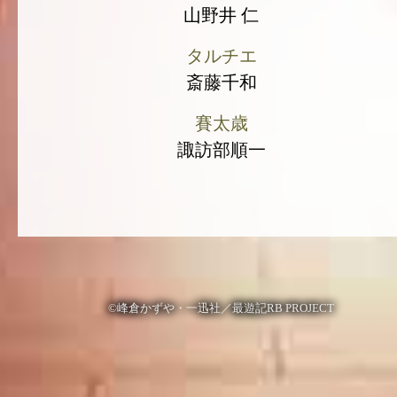
山野井 仁
タルチエ
斎藤千和
賽太歳
諏訪部順一
©峰倉かずや・一迅社／最遊記RB PROJECT