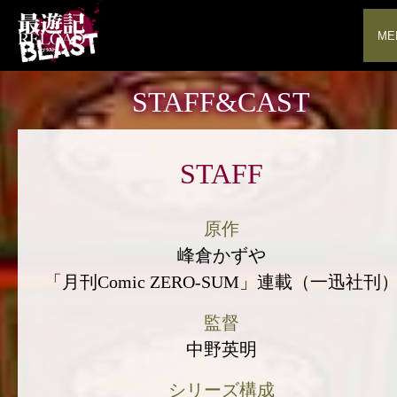
ME
STAFF&CAST
STAFF
原作
峰倉かずや
「月刊Comic ZERO-SUM」連載（一迅社刊
監督
中野英明
シリーズ構成