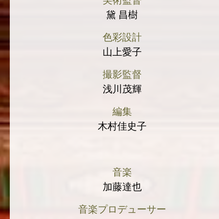
美術監督
黛 昌樹
色彩設計
山上愛子
撮影監督
浅川茂輝
編集
木村佳史子
音楽
加藤達也
音楽プロデューサー