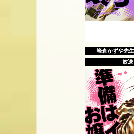
峰倉かずや先
放送