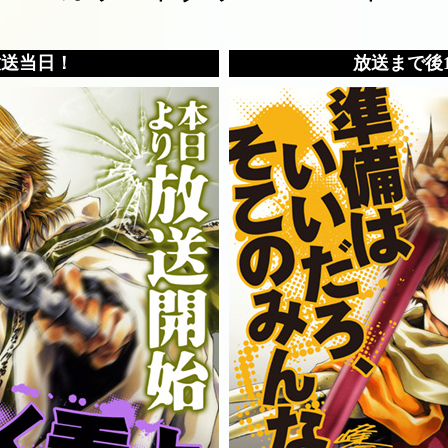
放送当日！
放送まで後