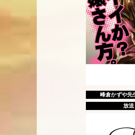
峰倉かずや先
放送