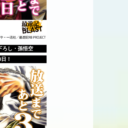
下ろし・孫悟空
3日！