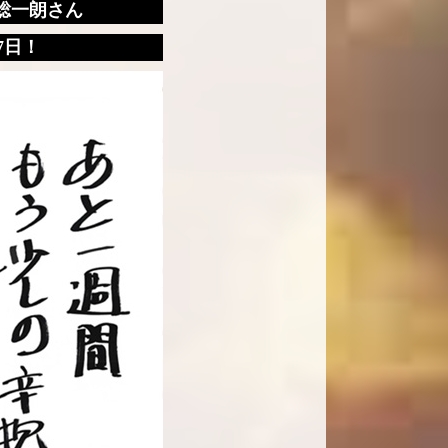
総一朗さん
7日！