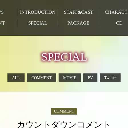
WS
INTRODUCTION
STAFF&CAST
CHARACT
NT
SPECIAL
PACKAGE
CD
SPECIAL
ALL
COMMENT
MOVIE
PV
Twitter
COMMENT
カウントダウンコメント