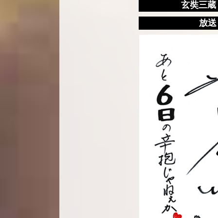
玄奘三蔵
放送