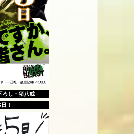
下ろし・猪八戒
5日！