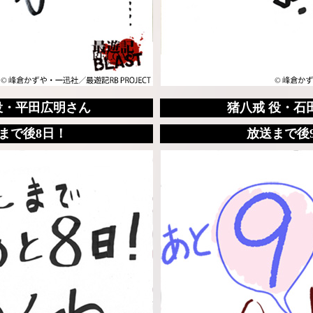
役・平田広明さん
猪八戒 役・石
まで後8日！
放送まで後