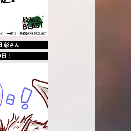
田 彰さん
9日！