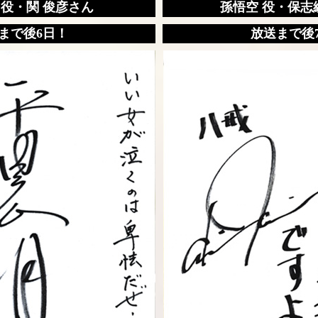
 役・関 俊彦さん
孫悟空 役・保志
まで後6日！
放送まで後