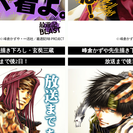
生描き下ろし・玄奘三蔵
峰倉かずや先生描き
まで後2日！
放送まで後