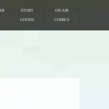
ER
STORY
ON AIR
GOODS
COMICS