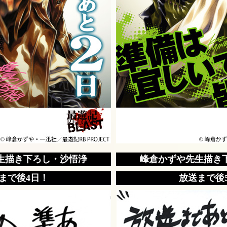
生描き下ろし・沙悟浄
峰倉かずや先生描き
まで後4日！
放送まで後