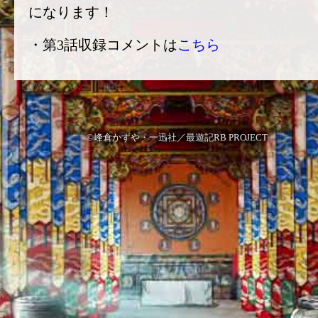
になります！
・第3話収録コメントは
こちら
©峰倉かずや・一迅社／最遊記RB PROJECT